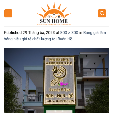
Skip
to
content
Published
29 Tháng ba, 2023
at
800 × 800
in
Bảng giá làm
bảng hiệu giá rẻ chất lượng tại Buôn Hồ