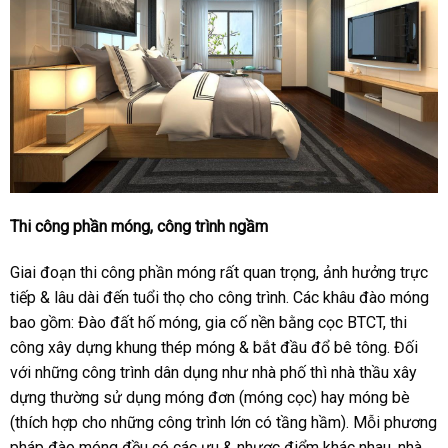
Thi công phần móng, công trình ngầm
Giai đoạn thi công phần móng rất quan trọng, ảnh hưởng trực
tiếp & lâu dài đến tuổi thọ cho công trình. Các khâu đào móng
bao gồm: Đào đất hố móng, gia cố nền bằng cọc BTCT, thi
công xây dựng khung thép móng & bắt đầu đổ bê tông. Đối
với những công trình dân dụng như nhà phố thì nhà thầu xây
dựng thường sử dụng móng đơn (móng cọc) hay móng bè
(thích hợp cho những công trình lớn có tầng hầm). Mỗi phương
pháp đào móng đều có các ưu & nhược điểm khác nhau, nhà