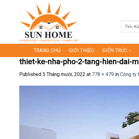
Skip
to
content
Tìm
kiếm:
TRANG CHỦ
GIỚI THIỆU
KIẾN TRÚC
thiet-ke-nha-pho-2-tang-hien-dai-ma
Published
5 Tháng mười, 2022
at
778 × 479
in
Công ty 