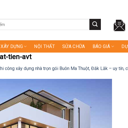
XÂY DỰNG
NỘI THẤT
SỬA CHỮA
BÁO GIÁ
DỰ
t-tien-avt
thi công xây dựng nhà trọn gói Buôn Ma Thuột, Đăk Lăk – uy tín, 