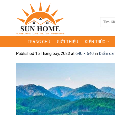
Skip
to
content
Tìm
kiếm:
TRANG CHỦ
GIỚI THIỆU
KIẾN TRÚC
Published
15 Tháng bảy, 2023
at
640 × 640
in
Điểm dan