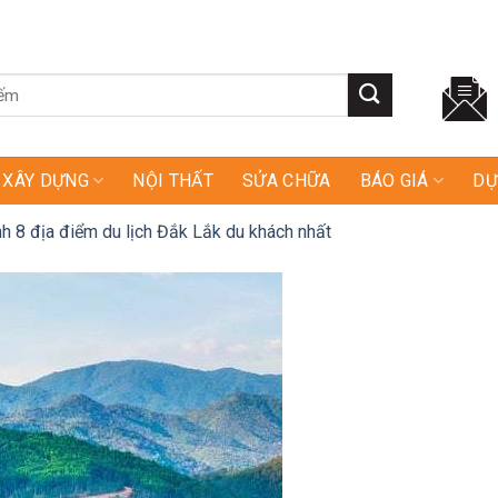
XÂY DỰNG
NỘI THẤT
SỬA CHỮA
BÁO GIÁ
DỰ
h 8 địa điểm du lịch Đắk Lắk du khách nhất