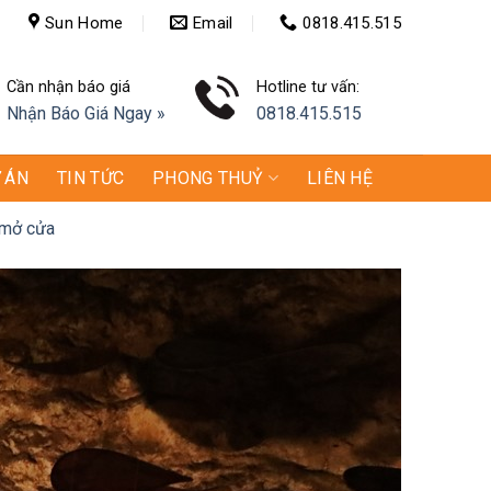
Sun Home
Email
0818.415.515
Cần nhận báo giá
Hotline tư vấn:
Nhận Báo Giá Ngay »
0818.415.515
 ÁN
TIN TỨC
PHONG THUỶ
LIÊN HỆ
 mở cửa