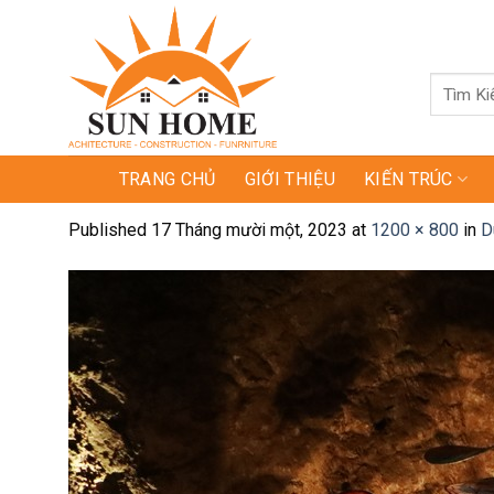
Skip
to
content
Tìm
kiếm:
TRANG CHỦ
GIỚI THIỆU
KIẾN TRÚC
Published
17 Tháng mười một, 2023
at
1200 × 800
in
D