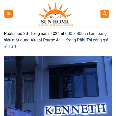
Skip
to
content
Published
20 Tháng năm, 2024
at
600 × 800
in
Làm bảng
hiệu mặt dựng Alu tại Phước An – Krong Păk| Thi công giá
rẻ số 1