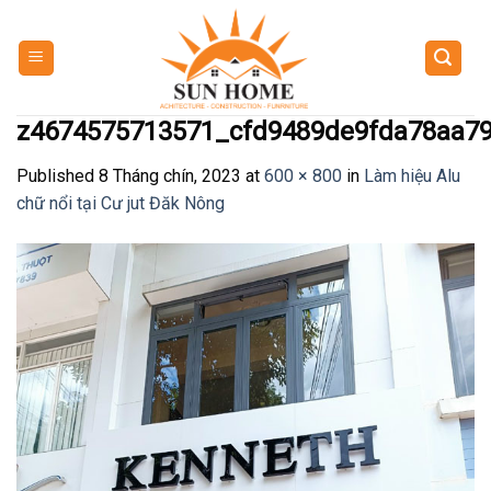
Skip
to
content
z4674575713571_cfd9489de9fda78aa7
Published
8 Tháng chín, 2023
at
600 × 800
in
Làm hiệu Alu
chữ nổi tại Cư jut Đăk Nông