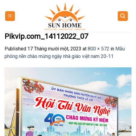
Skip
to
content
Pikvip.com_14112022_07
Published
17 Tháng mười một, 2023
at
800 × 572
in
Mẫu
phông nền chào mừng ngày nhà giáo việt nam 20-11