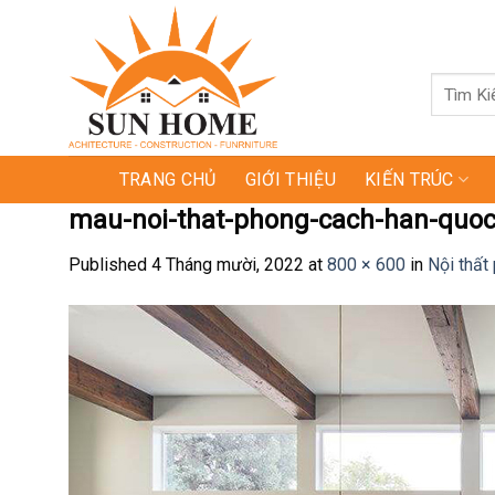
Skip
to
content
Tìm
kiếm:
TRANG CHỦ
GIỚI THIỆU
KIẾN TRÚC
mau-noi-that-phong-cach-han-quoc
Published
4 Tháng mười, 2022
at
800 × 600
in
Nội thất