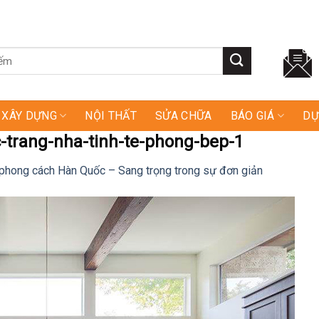
XÂY DỰNG
NỘI THẤT
SỬA CHỮA
BÁO GIÁ
DỰ
-trang-nha-tinh-te-phong-bep-1
 phong cách Hàn Quốc – Sang trọng trong sự đơn giản