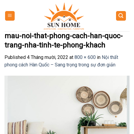
Skip
to
content
mau-noi-that-phong-cach-han-quoc-
trang-nha-tinh-te-phong-khach
Published
4 Tháng mười, 2022
at
800 × 600
in
Nội thất
phong cách Hàn Quốc – Sang trọng trong sự đơn giản