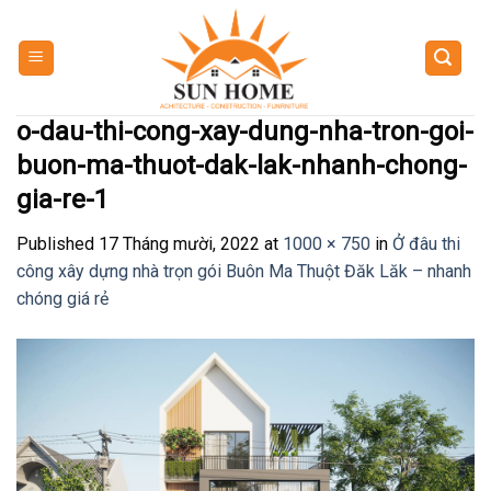
Skip
to
content
o-dau-thi-cong-xay-dung-nha-tron-goi-
buon-ma-thuot-dak-lak-nhanh-chong-
gia-re-1
Published
17 Tháng mười, 2022
at
1000 × 750
in
Ở đâu thi
công xây dựng nhà trọn gói Buôn Ma Thuột Đăk Lăk – nhanh
chóng giá rẻ