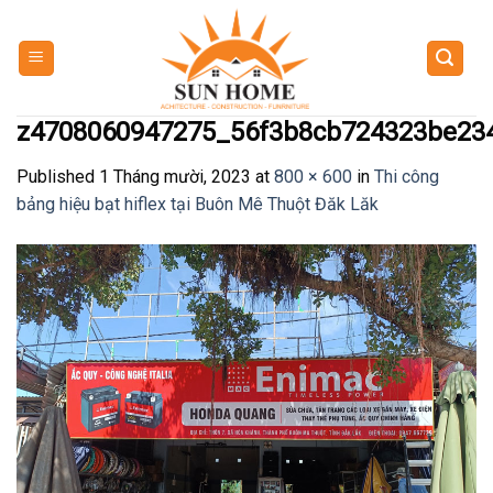
Skip
to
content
z4708060947275_56f3b8cb724323be23
Published
1 Tháng mười, 2023
at
800 × 600
in
Thi công
bảng hiệu bạt hiflex tại Buôn Mê Thuột Đăk Lăk