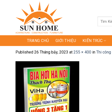
Skip
to
content
Tìm
kiếm:
TRANG CHỦ
GIỚI THIỆU
KIẾN TRÚC
Published
26 Tháng bảy, 2023
at
255 × 400
in
Thi công