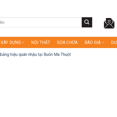
XÂY DỰNG
NỘI THẤT
SỬA CHỮA
BÁO GIÁ
DỰ
 bảng hiệu quán nhậu tại Buôn Ma Thuột