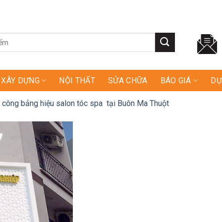
XÂY DỰNG
NỘI THẤT
SỬA CHỮA
BÁO GIÁ
DỰ
i công bảng hiệu salon tóc spa tại Buôn Ma Thuột