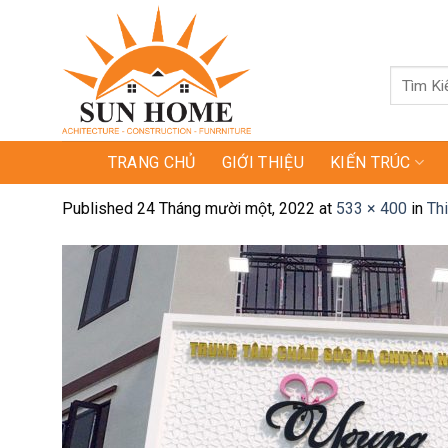
Skip
to
content
Tìm
kiếm:
TRANG CHỦ
GIỚI THIỆU
KIẾN TRÚC
Published
24 Tháng mười một, 2022
at
533 × 400
in
Th