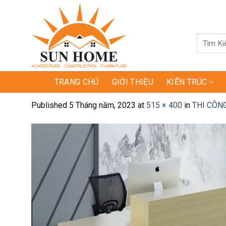
Skip
to
content
Tìm
kiếm:
TRANG CHỦ
GIỚI THIỆU
KIẾN TRÚC
Published
5 Tháng năm, 2023
at
515 × 400
in
THI CÔN