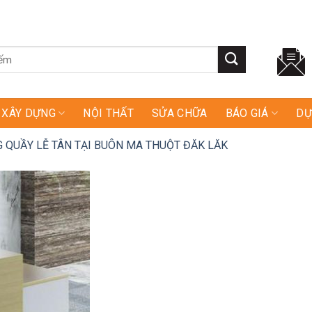
XÂY DỰNG
NỘI THẤT
SỬA CHỮA
BÁO GIÁ
DỰ
G QUẦY LỄ TÂN TẠI BUÔN MA THUỘT ĐĂK LĂK