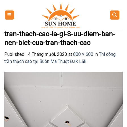
Skip
to
content
tran-thach-cao-la-gi-8-uu-diem-ban-
nen-biet-cua-tran-thach-cao
Published
14 Tháng mười, 2023
at
800 × 600
in
Thi công
trần thạch cao tại Buôn Ma Thuột Đăk Lăk