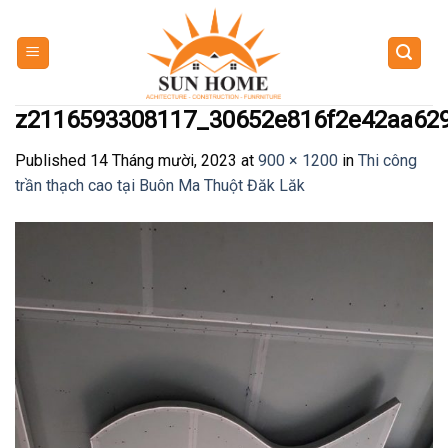
Skip
to
content
z2116593308117_30652e816f2e42aa62
Published
14 Tháng mười, 2023
at
900 × 1200
in
Thi công
trần thạch cao tại Buôn Ma Thuột Đăk Lăk