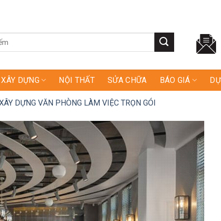
XÂY DỰNG
NỘI THẤT
SỬA CHỮA
BÁO GIÁ
DỰ
 XÂY DỰNG VĂN PHÒNG LÀM VIỆC TRỌN GÓI