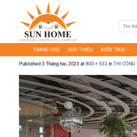
Skip
to
content
Tìm
kiếm:
TRANG CHỦ
GIỚI THIỆU
KIẾN TRÚC
Published
3 Tháng hai, 2023
at
800 × 533
in
THI CÔNG