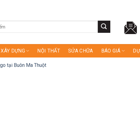
XÂY DỰNG
NỘI THẤT
SỬA CHỮA
BÁO GIÁ
DỰ
ogo tại Buôn Ma Thuột