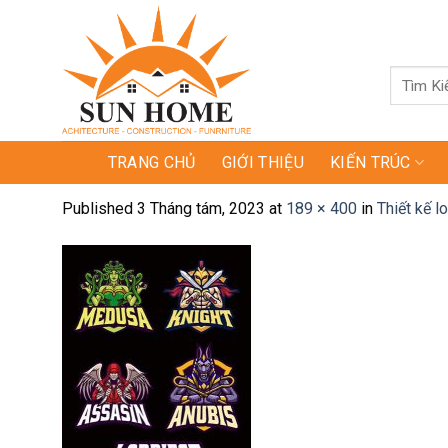
Skip
to
content
Tìm
kiếm:
TRANG CHỦ
GIỚI THIỆU
KIẾN TRÚC
Published
3 Tháng tám, 2023
at
189 × 400
in
Thiết kế l