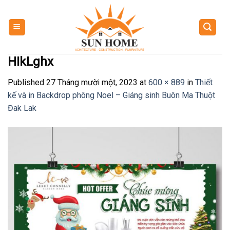
Skip
to
content
HIkLghx
Published
27 Tháng mười một, 2023
at
600 × 889
in
Thiết
kế và in Backdrop phông Noel – Giáng sinh Buôn Ma Thuột
Đak Lak