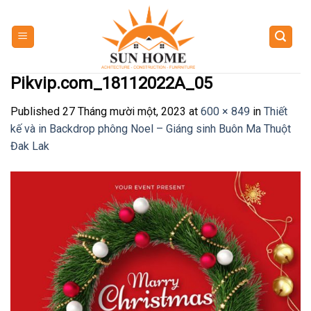
Skip
to
content
Pikvip.com_18112022A_05
Published
27 Tháng mười một, 2023
at
600 × 849
in
Thiết
kế và in Backdrop phông Noel – Giáng sinh Buôn Ma Thuột
Đak Lak