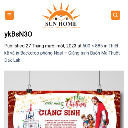
Skip
to
content
ykBsN3O
Published
27 Tháng mười một, 2023
at
600 × 885
in
Thiết
kế và in Backdrop phông Noel – Giáng sinh Buôn Ma Thuột
Đak Lak