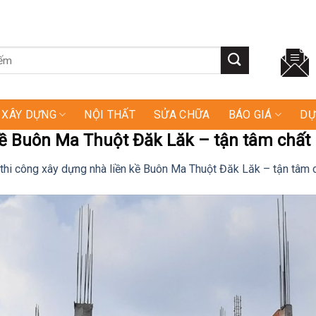
XÂY DỰNG
NỘI THẤT
SỬA CHỮA
BÁO GIÁ
DỰ
kề Buôn Ma Thuột Đăk Lăk – tận tâm chất
thi công xây dựng nhà liền kề Buôn Ma Thuột Đăk Lăk – tận tâm 