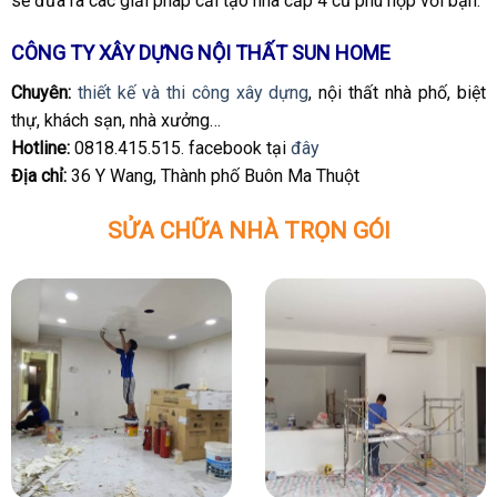
sẽ đưa ra các giải pháp cải tạo nhà cấp 4 cũ phù hợp với bạn.
CÔNG TY XÂY DỰNG NỘI THẤT SUN HOME
Chuyên:
thiết kế và thi công xây dựng
, nội thất nhà phố, biệt
thự, khách sạn, nhà xưởng…
Hotline:
0818.415.515. facebook tại
đây
Địa chỉ:
36 Y Wang, Thành phố Buôn Ma Thuột
SỬA CHỮA NHÀ TRỌN GÓI